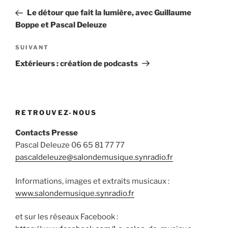
de
précédent
Le détour que fait la lumière, avec Guillaume
l’article
Boppe et Pascal Deleuze
Article
SUIVANT
suivant
Extérieurs : création de podcasts
RETROUVEZ-NOUS
Contacts Presse
Pascal Deleuze 06 65 81 77 77
pascaldeleuze@salondemusique.synradio.fr
Informations, images et extraits musicaux :
www.salondemusique.synradio.fr
et sur les réseaux Facebook :