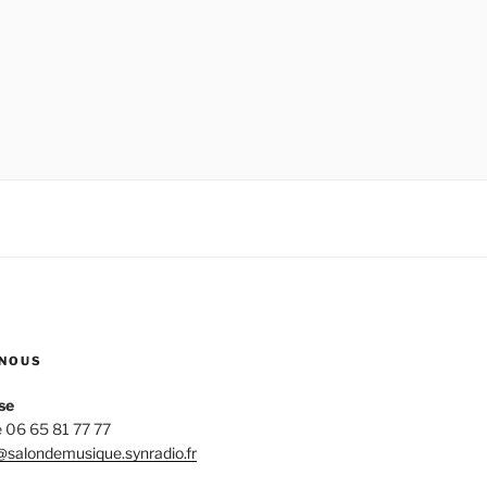
NOUS
se
 06 65 81 77 77
salondemusique.synradio.fr