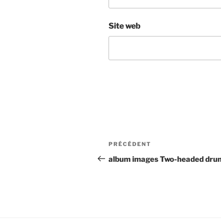
Site web
Navigation
Article
PRÉCÉDENT
de
précédent
album images Two-headed dru
l’article