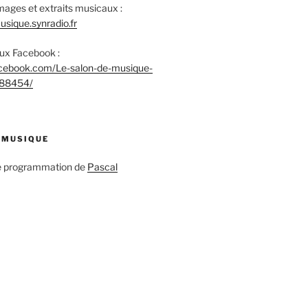
mages et extraits musicaux :
sique.synradio.fr
aux Facebook :
acebook.com/Le-salon-de-musique-
88454/
 MUSIQUE
ne programmation de
Pascal