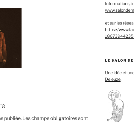
Informations, i
www.salondemu
et sur les rése
https://www.f
18673944235
LE SALON DE
Une idée et u
Deleuze
.
re
s publiée.
Les champs obligatoires sont