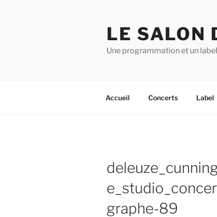
Aller
au
LE SALON 
contenu
principal
Une programmation et un label
Accueil
Concerts
Label
deleuze_cunnin
e_studio_conce
graphe-89