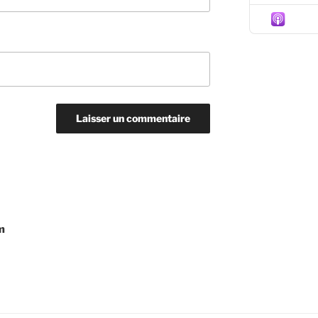
Episo
m