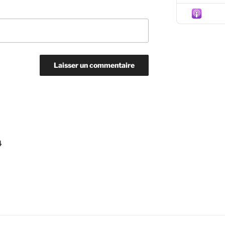
Episo
4