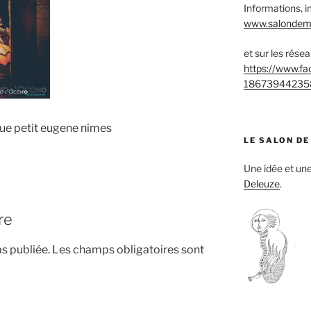
Informations, i
www.salondemu
et sur les rése
https://www.f
18673944235
que petit eugene nimes
LE SALON DE
Une idée et u
Deleuze
.
re
s publiée.
Les champs obligatoires sont