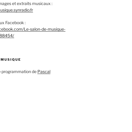
mages et extraits musicaux :
sique.synradio.fr
aux Facebook :
acebook.com/Le-salon-de-musique-
88454/
 MUSIQUE
ne programmation de
Pascal