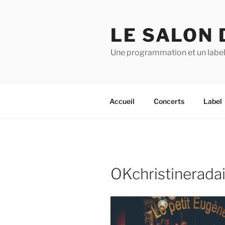
Aller
au
LE SALON 
contenu
principal
Une programmation et un label
Accueil
Concerts
Label
OKchristinerada