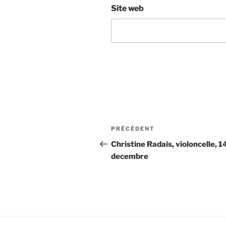
Site web
Navigation
Article
PRÉCÉDENT
de
précédent
Christine Radais, violoncelle, 1
decembre
l’article