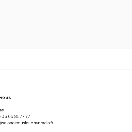
NOUS
se
 06 65 81 77 77
salondemusique.synradio.fr