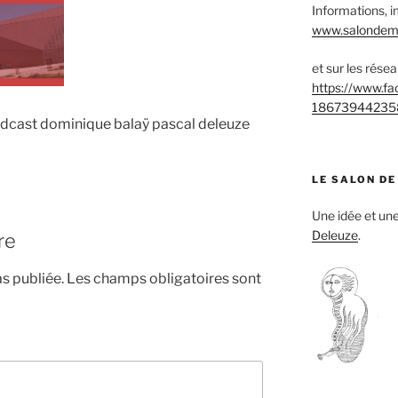
Informations, i
www.salondemu
et sur les rése
https://www.f
18673944235
podcast dominique balaÿ pascal deleuze
LE SALON DE
Une idée et u
Deleuze
.
re
s publiée.
Les champs obligatoires sont