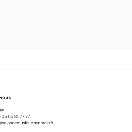
NOUS
se
 06 65 81 77 77
salondemusique.synradio.fr