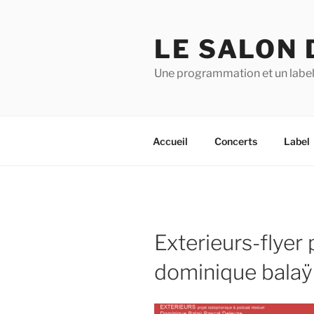
Aller
au
LE SALON 
contenu
principal
Une programmation et un label
Accueil
Concerts
Label
Exterieurs-flyer
dominique balaÿ