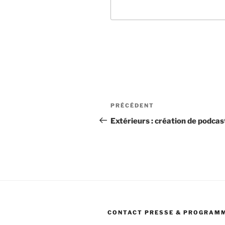
Navigation
Article
PRÉCÉDENT
de
précédent
Extérieurs : création de podcas
l’article
CONTACT PRESSE & PROGRAM