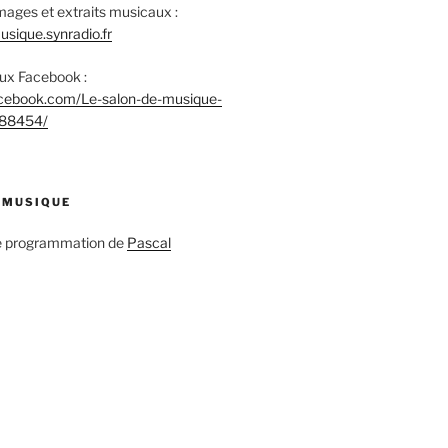
mages et extraits musicaux :
sique.synradio.fr
aux Facebook :
acebook.com/Le-salon-de-musique-
88454/
 MUSIQUE
ne programmation de
Pascal