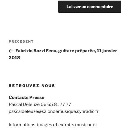
Navigation
Article
PRÉCÉDENT
de
précédent
Fabrizio Bozzi Fenu, guitare préparée, 11 janvier
l’article
2018
RETROUVEZ-NOUS
Contacts Presse
Pascal Deleuze 06 65 81 77 77
pascaldeleuze@salondemusique.synradio.fr
Informations, images et extraits musicaux :