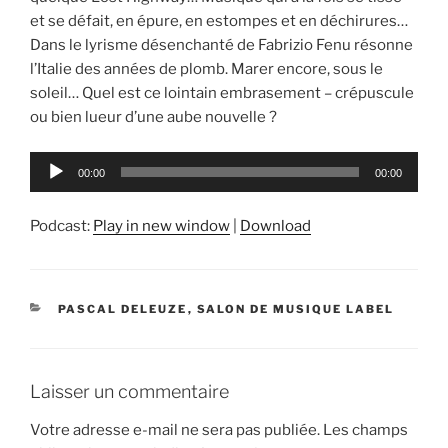
et se défait, en épure, en estompes et en déchirures…
Dans le lyrisme désenchanté de Fabrizio Fenu résonne
l’Italie des années de plomb. Marer encore, sous le
soleil… Quel est ce lointain embrasement – crépuscule
ou bien lueur d’une aube nouvelle ?
Lecteur
00:00
00:00
audio
Podcast:
Play in new window
|
Download
CATÉGORIES
PASCAL DELEUZE
,
SALON DE MUSIQUE LABEL
Laisser un commentaire
Votre adresse e-mail ne sera pas publiée.
Les champs