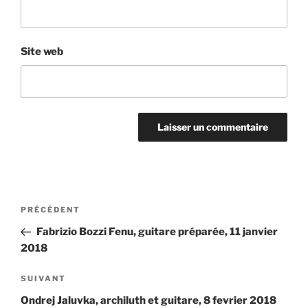
Site web
Navigation
Article
PRÉCÉDENT
de
précédent
Fabrizio Bozzi Fenu, guitare préparée, 11 janvier
l’article
2018
Article
SUIVANT
suivant
Ondrej Jaluvka, archiluth et guitare, 8 fevrier 2018