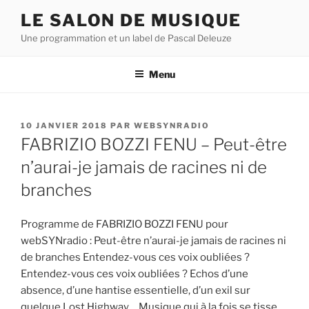
Aller
LE SALON DE MUSIQUE
au
Une programmation et un label de Pascal Deleuze
contenu
principal
Menu
PUBLIÉ
10 JANVIER 2018
PAR
WEBSYNRADIO
LE
FABRIZIO BOZZI FENU – Peut-être
n’aurai-je jamais de racines ni de
branches
Programme de FABRIZIO BOZZI FENU pour
webSYNradio : Peut-être n’aurai-je jamais de racines ni
de branches Entendez-vous ces voix oubliées ?
Entendez-vous ces voix oubliées ? Echos d’une
absence, d’une hantise essentielle, d’un exil sur
quelque Lost Highway… Musique qui à la fois se tisse