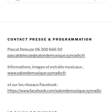
Podcas
Informa
CONTACT PRESSE & PROGRAMMATION
Pascal Deleuze 06 300 666 50
pascaldeleuze@salondemusique.synradio.fr
Informations, images et extraits musicaux :
www.salondemusique.synradio.fr
et sur les réseaux Facebook :
https://www.facebook.com/salondemusique.synradio