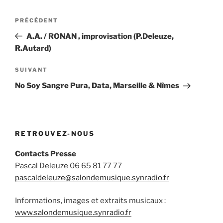
Navigation
Article
PRÉCÉDENT
de
précédent
A.A. / RONAN , improvisation (P.Deleuze,
l’article
R.Autard)
Article
SUIVANT
suivant
No Soy Sangre Pura, Data, Marseille & Nîmes
RETROUVEZ-NOUS
Contacts Presse
Pascal Deleuze 06 65 81 77 77
pascaldeleuze@salondemusique.synradio.fr
Informations, images et extraits musicaux :
www.salondemusique.synradio.fr