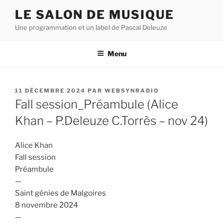
Aller
LE SALON DE MUSIQUE
au
Une programmation et un label de Pascal Deleuze
contenu
principal
Menu
PUBLIÉ
11 DÉCEMBRE 2024
PAR
WEBSYNRADIO
LE
Fall session_Préambule (Alice
Khan – P.Deleuze C.Torrès – nov 24)
Alice Khan
Fall session
Préambule
—
Saint génies de Malgoires
8 novembre 2024
—