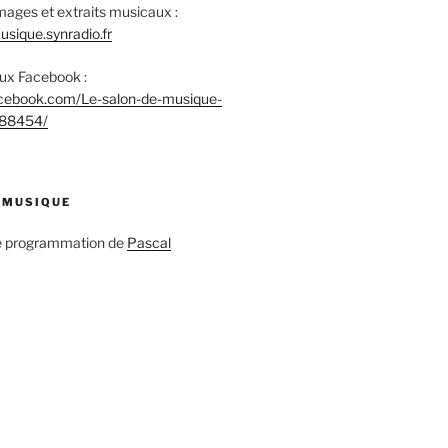
mages et extraits musicaux :
sique.synradio.fr
aux Facebook :
acebook.com/Le-salon-de-musique-
88454/
 MUSIQUE
ne programmation de
Pascal