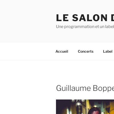
Aller
au
LE SALON 
contenu
principal
Une programmation et un label
Accueil
Concerts
Label
Guillaume Boppe