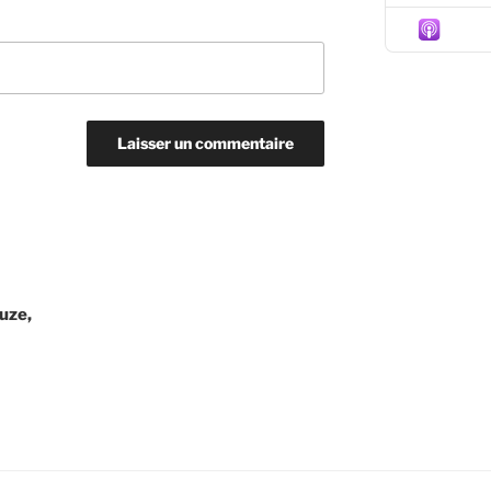
Episo
uze,