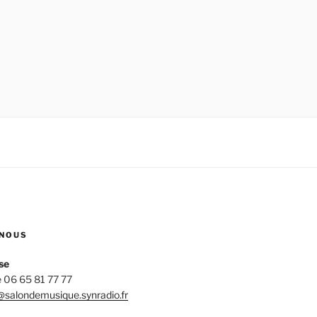
NOUS
se
 06 65 81 77 77
salondemusique.synradio.fr