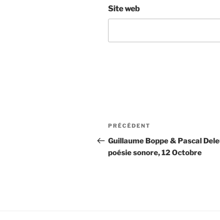
Site web
Navigation
Article
PRÉCÉDENT
de
précédent
Guillaume Boppe & Pascal Dele
poésie sonore, 12 Octobre
l’article