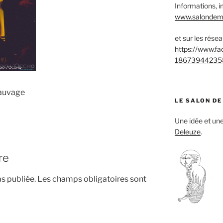
Informations, i
www.salondemu
et sur les rése
https://www.f
18673944235
sauvage
LE SALON DE
Une idée et u
Deleuze
.
re
s publiée.
Les champs obligatoires sont