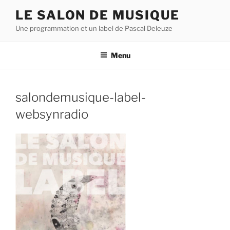
Aller
LE SALON DE MUSIQUE
au
Une programmation et un label de Pascal Deleuze
contenu
principal
Menu
salondemusique-label-
websynradio