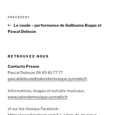
Navigation
Article
PRÉCÉDENT
de
précédent
Le coude – performance de Guillaume Boppe et
l’article
Pascal Deleuze
RETROUVEZ-NOUS
Contacts Presse
Pascal Deleuze 06 65 81 77 77
pascaldeleuze@salondemusique.synradio.fr
Informations, images et extraits musicaux :
www.salondemusique.synradio.fr
et sur les réseaux Facebook :