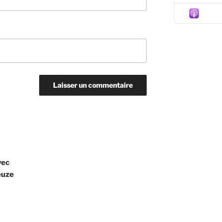
Episo
vec
euze