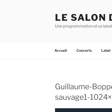
Aller
au
LE SALON 
contenu
principal
Une programmation et un label
Accueil
Concerts
Label
Guillaume-Boppe
sauvage1-1024