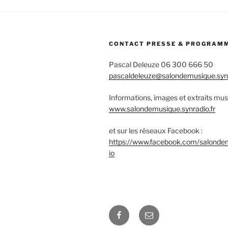
CONTACT PRESSE & PROGRAM
Pascal Deleuze 06 300 666 50
pascaldeleuze@salondemusique.synr
Informations, images et extraits mus
www.salondemusique.synradio.fr
et sur les réseaux Facebook :
https://www.facebook.com/salonde
io
Facebook
E-
mail