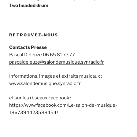
l’article
Two headed drum
RETROUVEZ-NOUS
Contacts Presse
Pascal Deleuze 06 65 81 77 77
pascaldeleuze@salondemusique.synradio.fr
Informations, images et extraits musicaux :
www.salondemusique.synradio.fr
et sur les réseaux Facebook :
https://www.facebook.com/Le-salon-de-musique-
1867394423588454/