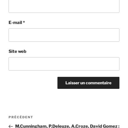
E-mail
*
Site web
Navigation
Article
PRÉCÉDENT
de
précédent
M.Cunningham, P.Deleuze, A.Croze, David Gomez :