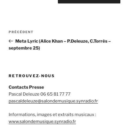
Navigation
Article
PRÉCÉDENT
de
précédent
Meta Lyric (Alice Khan – P.Deleuze, C.Torrès –
l’article
septembre 25)
RETROUVEZ-NOUS
Contacts Presse
Pascal Deleuze 06 65 81 77 77
pascaldeleuze@salondemusique.synradio.fr
Informations, images et extraits musicaux :
www.salondemusique.synradio.fr