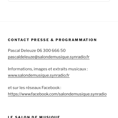
Podcas
Informa
CONTACT PRESSE & PROGRAMMATION
Pascal Deleuze 06 300 666 50
pascaldeleuze@salondemusique.synradio.fr
Informations, images et extraits musicaux :
www.salondemusique.synradio.fr
et sur les réseaux Facebook :
https://www.facebook.com/salondemusique.synradio
LE SALON DE MUSIQUE