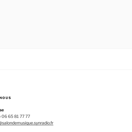
NOUS
se
 06 65 81 77 77
salondemusique.synradio.fr