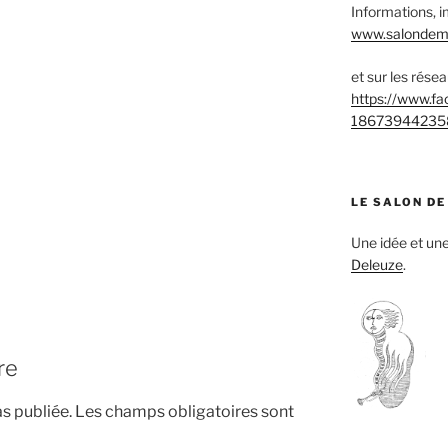
Informations, i
www.salondemu
et sur les rése
https://www.f
18673944235
LE SALON DE
Une idée et u
Deleuze
.
re
s publiée.
Les champs obligatoires sont