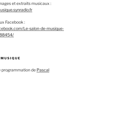
mages et extraits musicaux :
sique.synradio.fr
aux Facebook :
acebook.com/Le-salon-de-musique-
88454/
 MUSIQUE
ne programmation de
Pascal