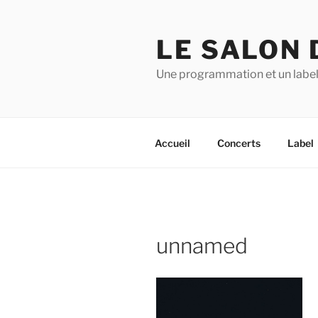
Aller
au
LE SALON 
contenu
principal
Une programmation et un label
Accueil
Concerts
Label
unnamed