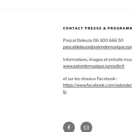
CONTACT PRESSE & PROGRAM
Pascal Deleuze 06 300 666 50
pascaldeleuze@salondemusique.synr
Informations, images et extraits mus
www.salondemusique.synradio.fr
et sur les réseaux Facebook :
https://www.facebook.com/salonde
io
Facebook
E-