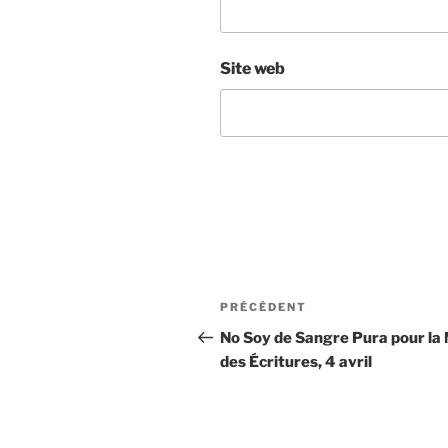
Site web
Navigation
Article
PRÉCÉDENT
de
précédent
No Soy de Sangre Pura pour la 
des Écritures, 4 avril
l’article