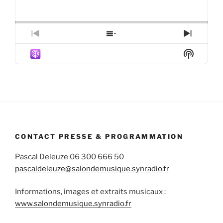
Playback
This
Backward
Pause
Forward
Rate
Episod
Previous
Show
Next
Episode
Episodes
Episod
Show
List
Podcas
Informa
CONTACT PRESSE & PROGRAMMATION
Pascal Deleuze 06 300 666 50
pascaldeleuze@salondemusique.synradio.fr
Informations, images et extraits musicaux :
www.salondemusique.synradio.fr