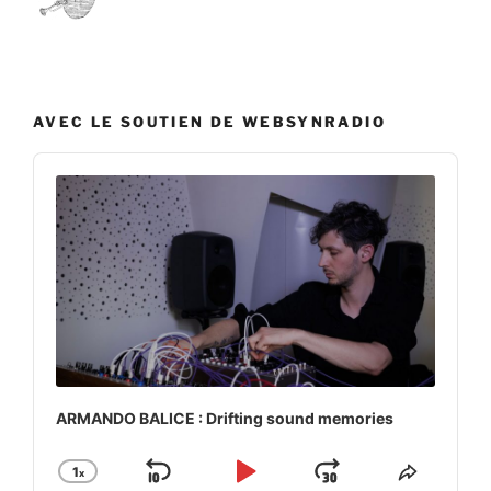
AVEC LE SOUTIEN DE WEBSYNRADIO
Audio
Player
ARMANDO BALICE : Drifting sound memories
1
x
Skip
Play
Jump
Change
Share