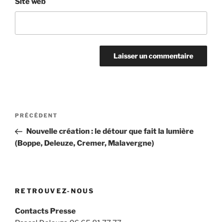
Site web
Navigation
Article
PRÉCÉDENT
de
précédent
Nouvelle création : le détour que fait la lumière
l’article
(Boppe, Deleuze, Cremer, Malavergne)
RETROUVEZ-NOUS
Contacts Presse