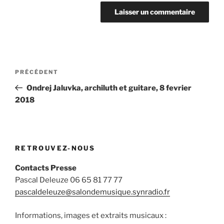
Navigation
Article
PRÉCÉDENT
de
précédent
Ondrej Jaluvka, archiluth et guitare, 8 fevrier
l’article
2018
RETROUVEZ-NOUS
Contacts Presse
Pascal Deleuze 06 65 81 77 77
pascaldeleuze@salondemusique.synradio.fr
Informations, images et extraits musicaux :