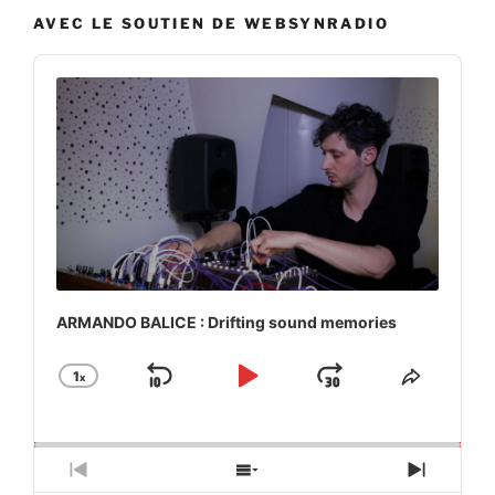
AVEC LE SOUTIEN DE WEBSYNRADIO
Audio
Player
ARMANDO BALICE : Drifting sound memories
1
x
Skip
Play
Jump
Change
Share
Playback
This
Backward
Pause
Forward
Rate
Episod
Previous
Show
Next