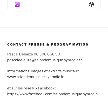
Episode
Episodes
Episod
Show
List
Podcas
Informa
CONTACT PRESSE & PROGRAMMATION
Pascal Deleuze 06 300 666 50
pascaldeleuze@salondemusique.synradio.fr
Informations, images et extraits musicaux :
www.salondemusique.synradio.fr
et sur les réseaux Facebook :
https://www.facebook.com/salondemusique.synradio