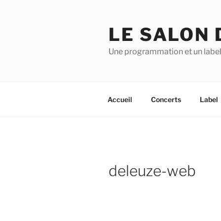
Aller
au
LE SALON 
contenu
principal
Une programmation et un label
Accueil
Concerts
Label
deleuze-web