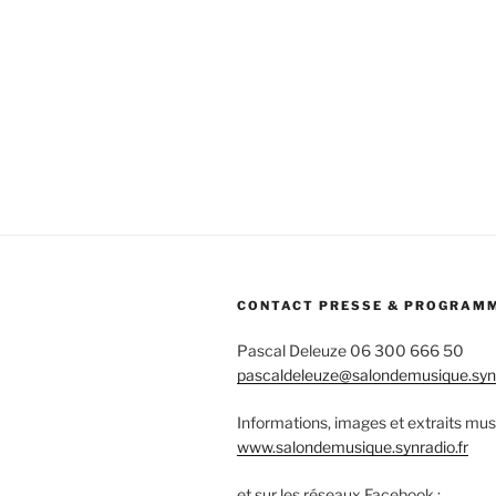
CONTACT PRESSE & PROGRAM
Pascal Deleuze 06 300 666 50
pascaldeleuze@salondemusique.synr
Informations, images et extraits mus
www.salondemusique.synradio.fr
et sur les réseaux Facebook :