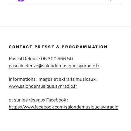
List
Podcas
Informa
CONTACT PRESSE & PROGRAMMATION
Pascal Deleuze 06 300 666 50
pascaldeleuze@salondemusique.synradio.fr
Informations, images et extraits musicaux :
www.salondemusique.synradio.fr
et sur les réseaux Facebook :
https://www.facebook.com/salondemusique.synradio