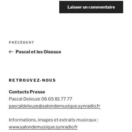
Navigation
Article
PRÉCÉDENT
de
précédent
Pascal et les Oiseaux
l’article
RETROUVEZ-NOUS
Contacts Presse
Pascal Deleuze 06 65 81 77 77
pascaldeleuze@salondemusique.synradio.fr
Informations, images et extraits musicaux :
www.salondemusique.synradio.fr