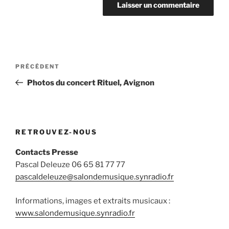
Navigation
Article
PRÉCÉDENT
de
précédent
Photos du concert Rituel, Avignon
l’article
RETROUVEZ-NOUS
Contacts Presse
Pascal Deleuze 06 65 81 77 77
pascaldeleuze@salondemusique.synradio.fr
Informations, images et extraits musicaux :
www.salondemusique.synradio.fr