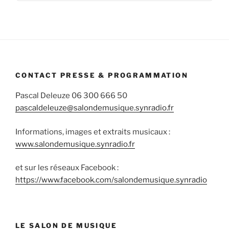
Informa
CONTACT PRESSE & PROGRAMMATION
Pascal Deleuze 06 300 666 50
pascaldeleuze@salondemusique.synradio.fr
Informations, images et extraits musicaux :
www.salondemusique.synradio.fr
et sur les réseaux Facebook :
https://www.facebook.com/salondemusique.synradio
LE SALON DE MUSIQUE