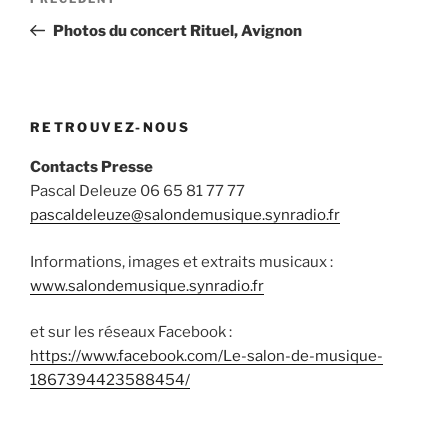
Article
de
précédent
Photos du concert Rituel, Avignon
l’article
RETROUVEZ-NOUS
Contacts Presse
Pascal Deleuze 06 65 81 77 77
pascaldeleuze@salondemusique.synradio.fr
Informations, images et extraits musicaux :
www.salondemusique.synradio.fr
et sur les réseaux Facebook :
https://www.facebook.com/Le-salon-de-musique-
1867394423588454/