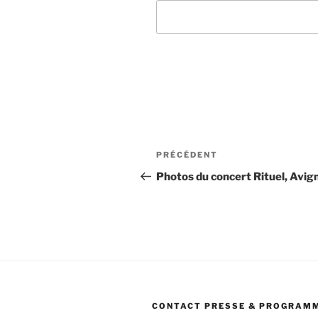
Navigation
Article
PRÉCÉDENT
de
précédent
Photos du concert Rituel, Avig
l’article
CONTACT PRESSE & PROGRAM