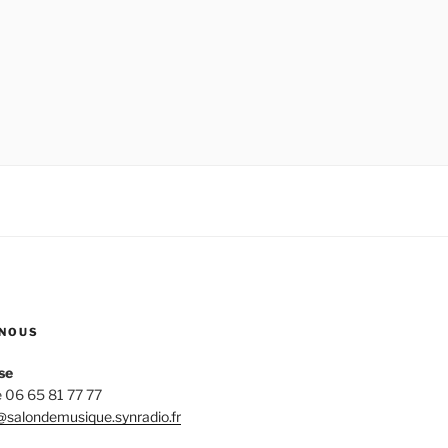
NOUS
se
 06 65 81 77 77
salondemusique.synradio.fr