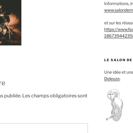
Informations, i
www.salondemu
et sur les rése
https://www.f
18673944235
LE SALON DE
Une idée et u
Deleuze
.
re
s publiée.
Les champs obligatoires sont