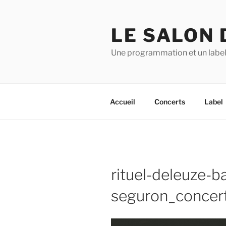
Aller
au
LE SALON 
contenu
principal
Une programmation et un label
Accueil
Concerts
Label
rituel-deleuze-b
seguron_concert