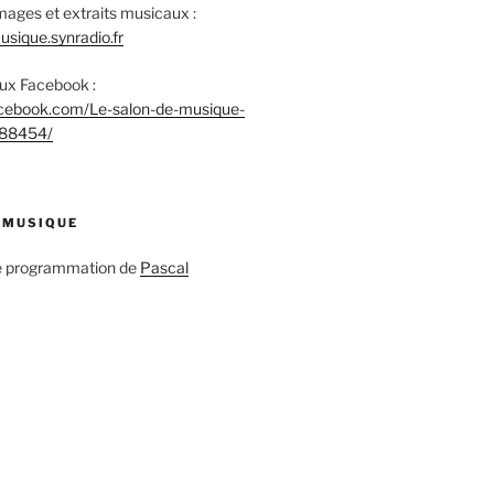
mages et extraits musicaux :
sique.synradio.fr
aux Facebook :
acebook.com/Le-salon-de-musique-
88454/
 MUSIQUE
ne programmation de
Pascal