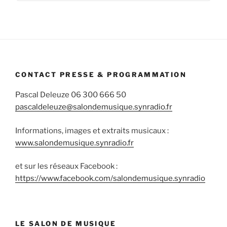
Informa
CONTACT PRESSE & PROGRAMMATION
Pascal Deleuze 06 300 666 50
pascaldeleuze@salondemusique.synradio.fr
Informations, images et extraits musicaux :
www.salondemusique.synradio.fr
et sur les réseaux Facebook :
https://www.facebook.com/salondemusique.synradio
LE SALON DE MUSIQUE