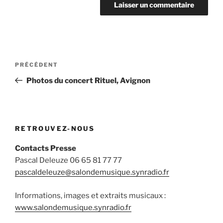
Navigation
Article
PRÉCÉDENT
de
précédent
Photos du concert Rituel, Avignon
l’article
RETROUVEZ-NOUS
Contacts Presse
Pascal Deleuze 06 65 81 77 77
pascaldeleuze@salondemusique.synradio.fr
Informations, images et extraits musicaux :
www.salondemusique.synradio.fr