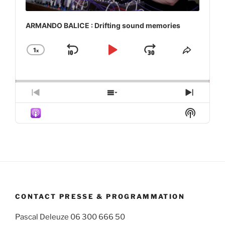
ARMANDO BALICE : Drifting sound memories
1
x
Skip
Play
Jump
Change
Share
Playback
This
Backward
Pause
Forward
Rate
Episod
Previous
Show
Next
Episode
Episodes
Episod
Show
List
Podcas
Informa
CONTACT PRESSE & PROGRAMMATION
Pascal Deleuze 06 300 666 50