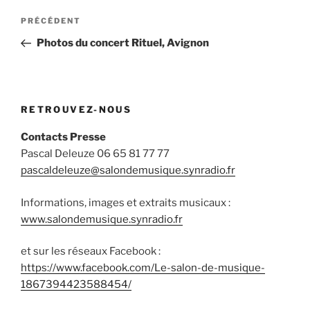
Navigation
Article
PRÉCÉDENT
de
précédent
Photos du concert Rituel, Avignon
l’article
RETROUVEZ-NOUS
Contacts Presse
Pascal Deleuze 06 65 81 77 77
pascaldeleuze@salondemusique.synradio.fr
Informations, images et extraits musicaux :
www.salondemusique.synradio.fr
et sur les réseaux Facebook :
https://www.facebook.com/Le-salon-de-musique-
1867394423588454/