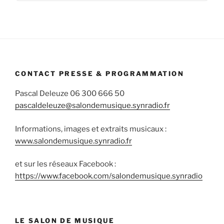
Informa
CONTACT PRESSE & PROGRAMMATION
Pascal Deleuze 06 300 666 50
pascaldeleuze@salondemusique.synradio.fr
Informations, images et extraits musicaux :
www.salondemusique.synradio.fr
et sur les réseaux Facebook :
https://www.facebook.com/salondemusique.synradio
LE SALON DE MUSIQUE