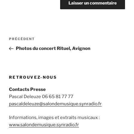
Navigation
Article
PRÉCÉDENT
de
précédent
Photos du concert Rituel, Avignon
l’article
RETROUVEZ-NOUS
Contacts Presse
Pascal Deleuze 06 65 81 77 77
pascaldeleuze@salondemusique.synradio.fr
Informations, images et extraits musicaux :
www.salondemusique.synradio.fr