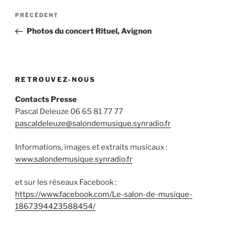
Navigation
Article
PRÉCÉDENT
de
précédent
Photos du concert Rituel, Avignon
l’article
RETROUVEZ-NOUS
Contacts Presse
Pascal Deleuze 06 65 81 77 77
pascaldeleuze@salondemusique.synradio.fr
Informations, images et extraits musicaux :
www.salondemusique.synradio.fr
et sur les réseaux Facebook :
https://www.facebook.com/Le-salon-de-musique-
1867394423588454/