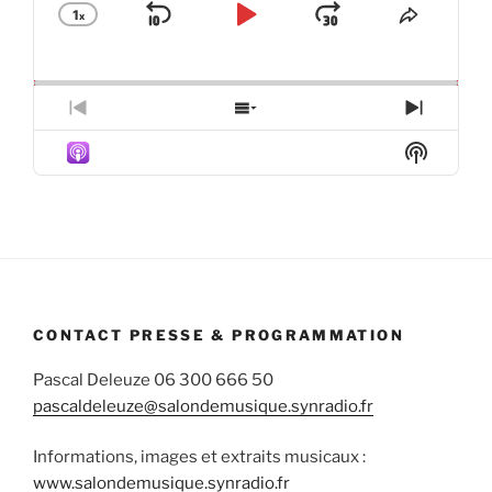
1
x
Skip
Play
Jump
Change
Share
Playback
This
Backward
Pause
Forward
Rate
Episod
Previous
Show
Next
Episode
Episodes
Episod
Show
List
Podcas
Informa
CONTACT PRESSE & PROGRAMMATION
Pascal Deleuze 06 300 666 50
pascaldeleuze@salondemusique.synradio.fr
Informations, images et extraits musicaux :
www.salondemusique.synradio.fr