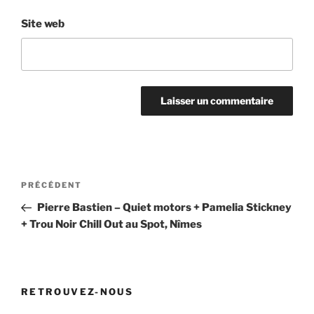
Site web
Navigation
Article
PRÉCÉDENT
de
précédent
Pierre Bastien – Quiet motors + Pamelia Stickney
l’article
+ Trou Noir Chill Out au Spot, Nîmes
RETROUVEZ-NOUS