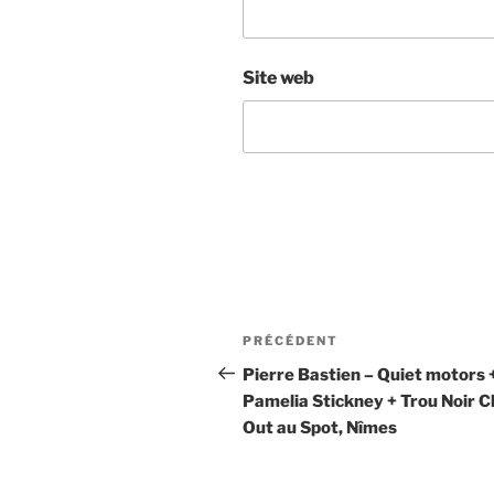
Site web
Navigation
Article
PRÉCÉDENT
de
précédent
Pierre Bastien – Quiet motors 
Pamelia Stickney + Trou Noir Ch
l’article
Out au Spot, Nîmes