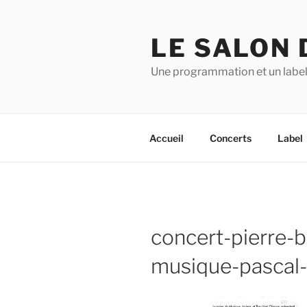
Aller
au
LE SALON 
contenu
principal
Une programmation et un label
Accueil
Concerts
Label
concert-pierre-b
musique-pascal