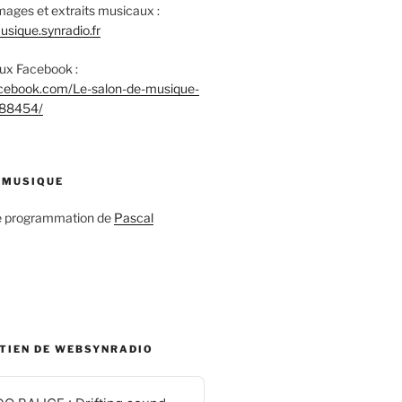
mages et extraits musicaux :
sique.synradio.fr
aux Facebook :
acebook.com/Le-salon-de-musique-
88454/
 MUSIQUE
ne programmation de
Pascal
UTIEN DE WEBSYNRADIO