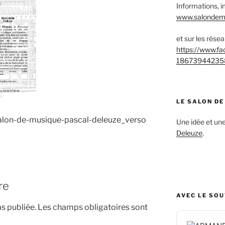
Informations, i
www.salondemu
et sur les rése
https://www.f
18673944235
LE SALON DE
salon-de-musique-pascal-deleuze_verso
Une idée et u
Deleuze
.
re
AVEC LE SO
s publiée.
Les champs obligatoires sont
Audio
Player