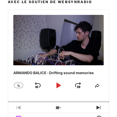
AVEC LE SOUTIEN DE WEBSYNRADIO
Audio
Player
ARMANDO BALICE : Drifting sound memories
1
x
Skip
Play
Jump
Change
Share
Playback
This
Backward
Pause
Forward
Rate
Episod
Previous
Show
Next
Episode
Episodes
Episod