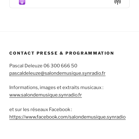
Show
List
Podcas
Informa
CONTACT PRESSE & PROGRAMMATION
Pascal Deleuze 06 300 666 50
pascaldeleuze@salondemusique.synradio.fr
Informations, images et extraits musicaux :
www.salondemusique.synradio.fr
et sur les réseaux Facebook :
https://www.facebook.com/salondemusique.synradio