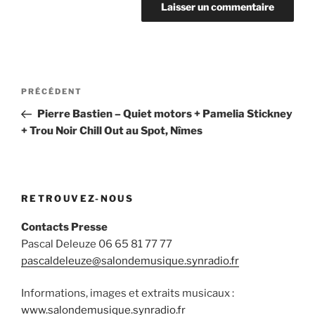
Navigation
Article
PRÉCÉDENT
de
précédent
Pierre Bastien – Quiet motors + Pamelia Stickney
l’article
+ Trou Noir Chill Out au Spot, Nîmes
RETROUVEZ-NOUS
Contacts Presse
Pascal Deleuze 06 65 81 77 77
pascaldeleuze@salondemusique.synradio.fr
Informations, images et extraits musicaux :
www.salondemusique.synradio.fr