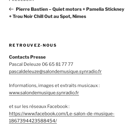
Article
de
précédent
Pierre Bastien – Quiet motors + Pamelia Stickney
l’article
+ Trou Noir Chill Out au Spot, Nîmes
RETROUVEZ-NOUS
Contacts Presse
Pascal Deleuze 06 65 81 77 77
pascaldeleuze@salondemusique.synradio.fr
Informations, images et extraits musicaux :
www.salondemusique.synradio.fr
et sur les réseaux Facebook :
https://www.facebook.com/Le-salon-de-musique-
1867394423588454/