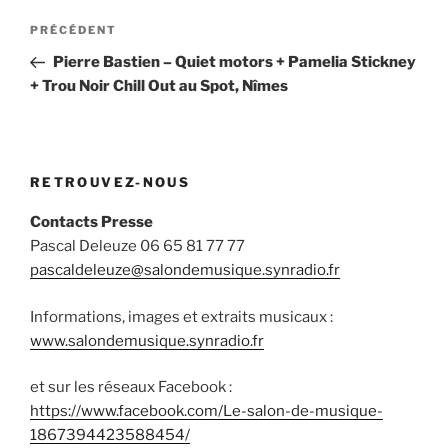
Navigation
Article
PRÉCÉDENT
de
précédent
Pierre Bastien – Quiet motors + Pamelia Stickney
l’article
+ Trou Noir Chill Out au Spot, Nîmes
RETROUVEZ-NOUS
Contacts Presse
Pascal Deleuze 06 65 81 77 77
pascaldeleuze@salondemusique.synradio.fr
Informations, images et extraits musicaux :
www.salondemusique.synradio.fr
et sur les réseaux Facebook :
https://www.facebook.com/Le-salon-de-musique-
1867394423588454/