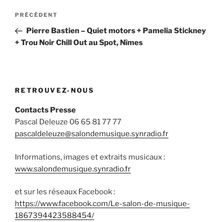
Navigation
Article
PRÉCÉDENT
de
précédent
Pierre Bastien – Quiet motors + Pamelia Stickney
l’article
+ Trou Noir Chill Out au Spot, Nîmes
RETROUVEZ-NOUS
Contacts Presse
Pascal Deleuze 06 65 81 77 77
pascaldeleuze@salondemusique.synradio.fr
Informations, images et extraits musicaux :
www.salondemusique.synradio.fr
et sur les réseaux Facebook :
https://www.facebook.com/Le-salon-de-musique-
1867394423588454/