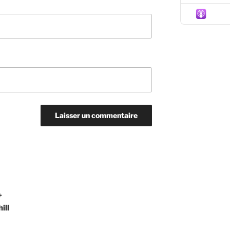
Episo
+
ill