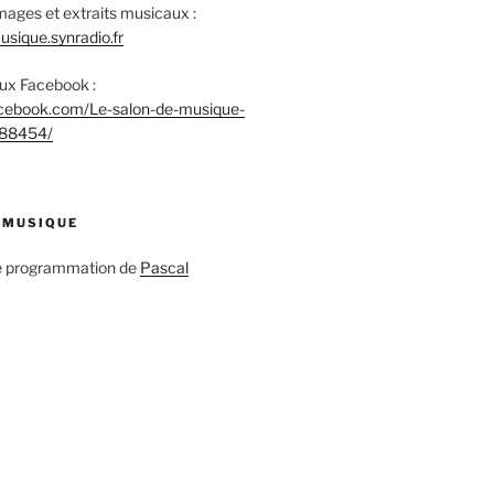
mages et extraits musicaux :
sique.synradio.fr
aux Facebook :
acebook.com/Le-salon-de-musique-
88454/
 MUSIQUE
ne programmation de
Pascal