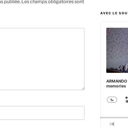
s publiée.
Les champs obligatoires sont
AVEC LE SO
Audio
Player
ARMANDO BA
memories
1
x
Chan
Play
Rate
Previ