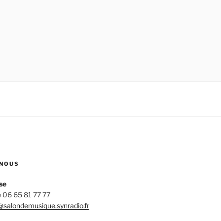
NOUS
se
 06 65 81 77 77
salondemusique.synradio.fr