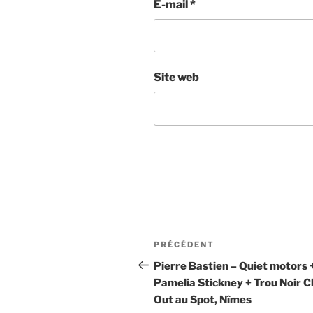
E-mail
*
Site web
Navigation
Article
PRÉCÉDENT
de
précédent
Pierre Bastien – Quiet motors 
Pamelia Stickney + Trou Noir Ch
l’article
Out au Spot, Nîmes