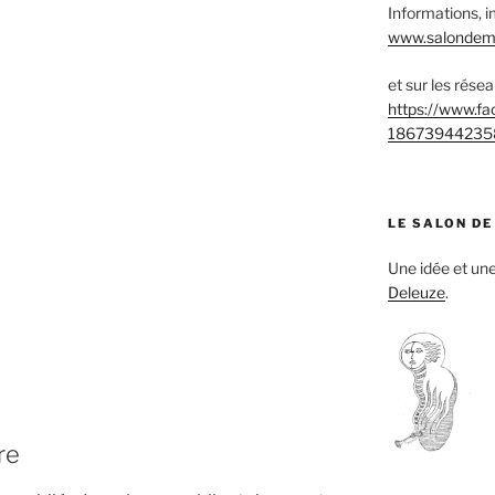
Informations, i
www.salondemu
et sur les rése
https://www.f
18673944235
LE SALON DE
Une idée et u
Deleuze
.
re