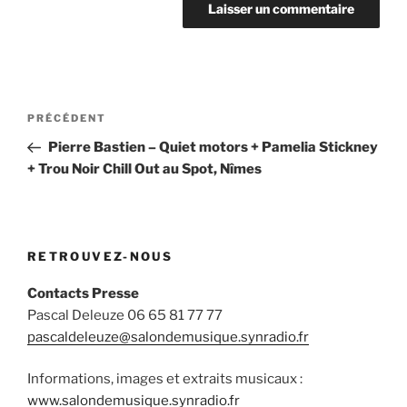
Navigation
Article
PRÉCÉDENT
de
précédent
Pierre Bastien – Quiet motors + Pamelia Stickney
l’article
+ Trou Noir Chill Out au Spot, Nîmes
RETROUVEZ-NOUS
Contacts Presse
Pascal Deleuze 06 65 81 77 77
pascaldeleuze@salondemusique.synradio.fr
Informations, images et extraits musicaux :
www.salondemusique.synradio.fr