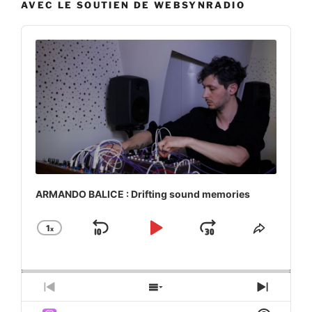
AVEC LE SOUTIEN DE WEBSYNRADIO
Audio
Player
ARMANDO BALICE : Drifting sound memories
1
x
Skip
Play
Jump
Change
Share
Playback
This
Backward
Pause
Forward
Rate
Episod
Previous
Show
Next
Episode
Episodes
Episod