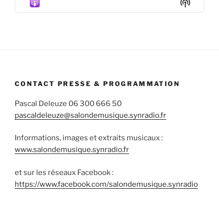
Show
List
Podcas
Informa
CONTACT PRESSE & PROGRAMMATION
Pascal Deleuze 06 300 666 50
pascaldeleuze@salondemusique.synradio.fr
Informations, images et extraits musicaux :
www.salondemusique.synradio.fr
et sur les réseaux Facebook :
https://www.facebook.com/salondemusique.synradio