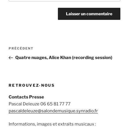
Navigation
Article
PRÉCÉDENT
de
précédent
Quatre nuages, Alice Khan (recording session)
l’article
RETROUVEZ-NOUS
Contacts Presse
Pascal Deleuze 06 65 81 77 77
pascaldeleuze@salondemusique.synradio.fr
Informations, images et extraits musicaux :