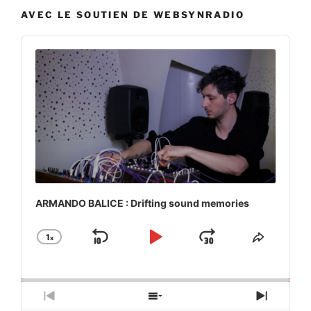
AVEC LE SOUTIEN DE WEBSYNRADIO
Audio
Player
ARMANDO BALICE : Drifting sound memories
1
x
Skip
Play
Jump
Change
Share
Playback
This
Backward
Pause
Forward
Rate
Episod
Previous
Show
Next