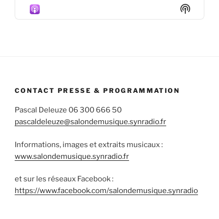
Episode
Episodes
Episod
Show
List
Podcas
Informa
CONTACT PRESSE & PROGRAMMATION
Pascal Deleuze 06 300 666 50
pascaldeleuze@salondemusique.synradio.fr
Informations, images et extraits musicaux :
www.salondemusique.synradio.fr
et sur les réseaux Facebook :
https://www.facebook.com/salondemusique.synradio