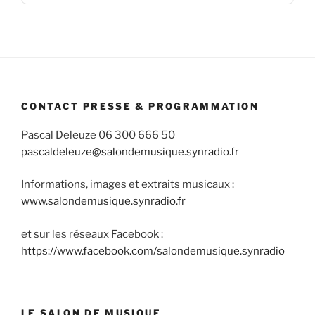
Podcas
Informa
CONTACT PRESSE & PROGRAMMATION
Pascal Deleuze 06 300 666 50
pascaldeleuze@salondemusique.synradio.fr
Informations, images et extraits musicaux :
www.salondemusique.synradio.fr
et sur les réseaux Facebook :
https://www.facebook.com/salondemusique.synradio
LE SALON DE MUSIQUE