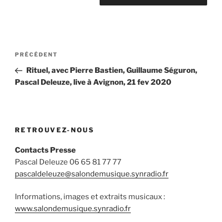
Navigation
Article
PRÉCÉDENT
de
précédent
Rituel, avec Pierre Bastien, Guillaume Séguron,
l’article
Pascal Deleuze, live à Avignon, 21 fev 2020
RETROUVEZ-NOUS
Contacts Presse
Pascal Deleuze 06 65 81 77 77
pascaldeleuze@salondemusique.synradio.fr
Informations, images et extraits musicaux :
www.salondemusique.synradio.fr