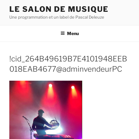
Aller
LE SALON DE MUSIQUE
au
Une programmation et un label de Pascal Deleuze
contenu
principal
Menu
!cid_264B49619B7E4101948EEB
018EAB4677@adminvendeurPC