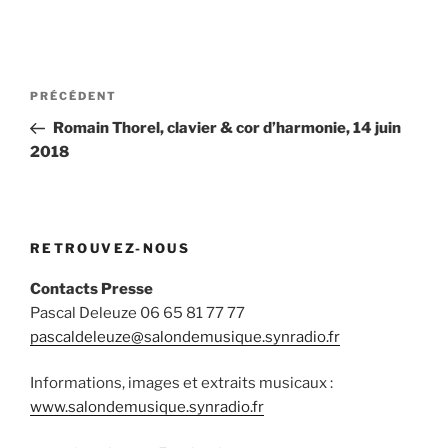
Navigation
Article
PRÉCÉDENT
de
précédent
Romain Thorel, clavier & cor d’harmonie, 14 juin
l’article
2018
RETROUVEZ-NOUS
Contacts Presse
Pascal Deleuze 06 65 81 77 77
pascaldeleuze@salondemusique.synradio.fr
Informations, images et extraits musicaux :
www.salondemusique.synradio.fr