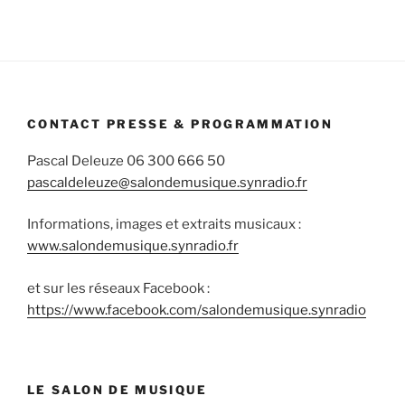
Informa
CONTACT PRESSE & PROGRAMMATION
Pascal Deleuze 06 300 666 50
pascaldeleuze@salondemusique.synradio.fr
Informations, images et extraits musicaux :
www.salondemusique.synradio.fr
et sur les réseaux Facebook :
https://www.facebook.com/salondemusique.synradio
LE SALON DE MUSIQUE