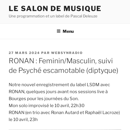
Aller
LE SALON DE MUSIQUE
au
Une programmation et un label de Pascal Deleuze
contenu
principal
Menu
PUBLIÉ
27 MARS 2024
PAR
WEBSYNRADIO
LE
RONAN : Feminin/Masculin, suivi
de Psyché escamotable (diptyque)
Notre nouvel enregistrement du label LSDM avec
RONAN, quelques jours avant nos sessions live à
Bourges pour les journées du Son.
Mon solo improvisé le 10 avril, 22h30
RONAN (en trio avec Ronan Autard et Raphaël Lacroze)
le 10 avril, 23h