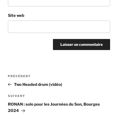
Site web
Navigation
Article
PRÉCÉDENT
de
précédent
Two Headed drum (vidéo)
l’article
Article
SUIVANT
suivant
RONAN : solo pour les Journées du Son, Bourges
2024