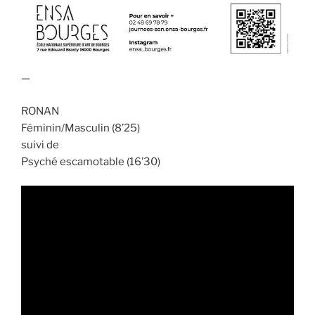
—
RONAN
Féminin/Masculin (8’25)
suivi de
Psyché escamotable (16’30)