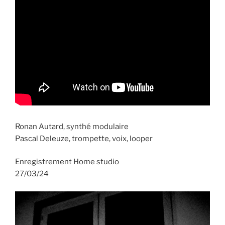
Ronan Autard, synthé modulaire
Pascal Deleuze, trompette, voix, looper
Enregistrement Home studio
27/03/24