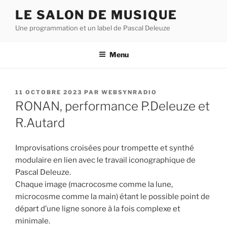
Aller
LE SALON DE MUSIQUE
au
Une programmation et un label de Pascal Deleuze
contenu
principal
Menu
PUBLIÉ
11 OCTOBRE 2023
PAR
WEBSYNRADIO
LE
RONAN, performance P.Deleuze et
R.Autard
Improvisations croisées pour trompette et synthé
modulaire en lien avec le travail iconographique de
Pascal Deleuze.
Chaque image (macrocosme comme la lune,
microcosme comme la main) étant le possible point de
départ d’une ligne sonore à la fois complexe et
minimale.