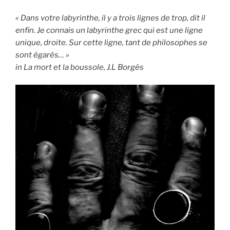
« Dans votre labyrinthe, il y a trois lignes de trop, dit il
enfin. Je connais un labyrinthe grec qui est une ligne
unique, droite. Sur cette ligne, tant de philosophes se
sont égarés… »
in La mort et la boussole, J.L Borgès