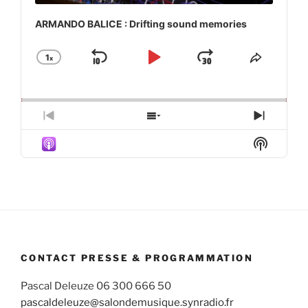
ARMANDO BALICE : Drifting sound memories
1
x
Skip
Play
Jump
Change
Share
Playback
This
Backward
Pause
Forward
Rate
Episod
Previous
Show
Next
Episode
Episodes
Episod
Show
List
Podcas
Informa
CONTACT PRESSE & PROGRAMMATION
Pascal Deleuze 06 300 666 50
pascaldeleuze@salondemusique.synradio.fr