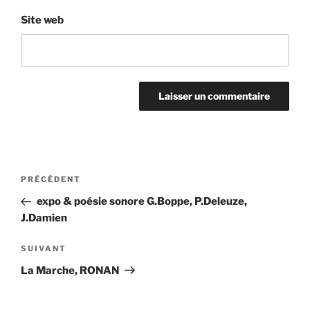
Site web
Navigation
Article
PRÉCÉDENT
de
précédent
expo & poésie sonore G.Boppe, P.Deleuze,
l’article
J.Damien
Article
SUIVANT
suivant
La Marche, RONAN