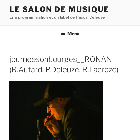
Aller
LE SALON DE MUSIQUE
au
Une programmation et un label de Pascal Deleuze
contenu
principal
Menu
journeesonbourges__RONAN
(R.Autard, P.Deleuze, R.Lacroze)