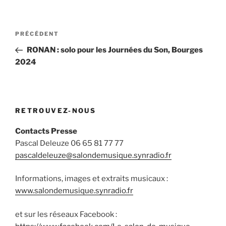
Navigation
Article
PRÉCÉDENT
de
précédent
RONAN : solo pour les Journées du Son, Bourges
l’article
2024
RETROUVEZ-NOUS
Contacts Presse
Pascal Deleuze 06 65 81 77 77
pascaldeleuze@salondemusique.synradio.fr
Informations, images et extraits musicaux :
www.salondemusique.synradio.fr
et sur les réseaux Facebook :