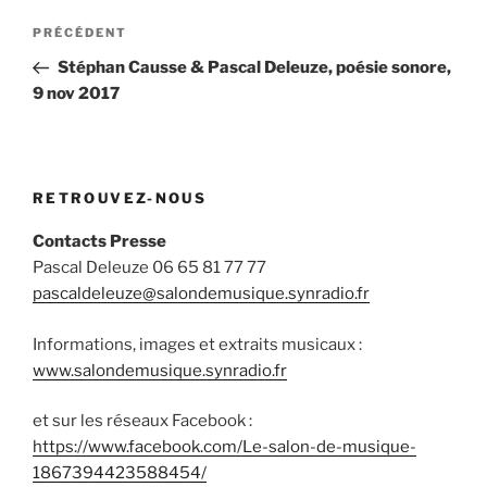
Navigation
Article
PRÉCÉDENT
de
précédent
Stéphan Causse & Pascal Deleuze, poésie sonore,
l’article
9 nov 2017
RETROUVEZ-NOUS
Contacts Presse
Pascal Deleuze 06 65 81 77 77
pascaldeleuze@salondemusique.synradio.fr
Informations, images et extraits musicaux :
www.salondemusique.synradio.fr
et sur les réseaux Facebook :
https://www.facebook.com/Le-salon-de-musique-
1867394423588454/