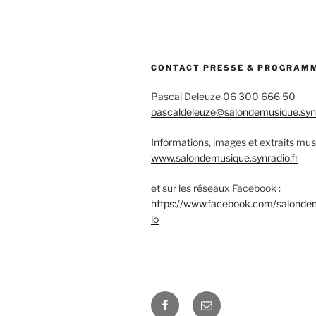
CONTACT PRESSE & PROGRAM
Pascal Deleuze 06 300 666 50
pascaldeleuze@salondemusique.synr
Informations, images et extraits mus
www.salondemusique.synradio.fr
et sur les réseaux Facebook :
https://www.facebook.com/salonde
io
Facebook
E-