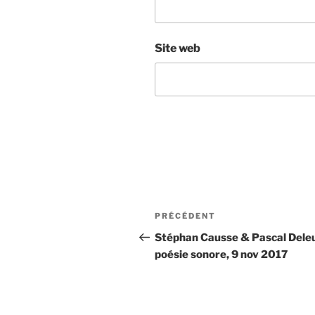
Site web
Navigation
Article
PRÉCÉDENT
de
précédent
Stéphan Causse & Pascal Dele
poésie sonore, 9 nov 2017
l’article