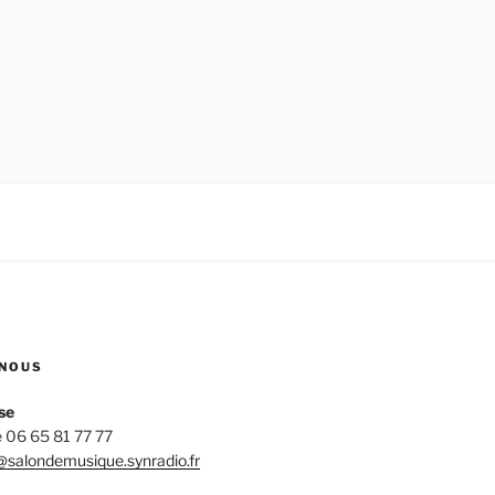
NOUS
se
 06 65 81 77 77
salondemusique.synradio.fr