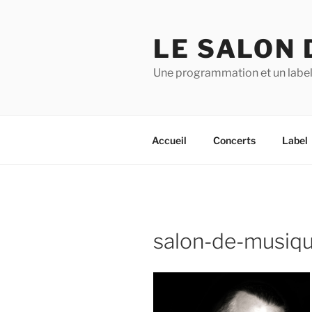
Aller
au
LE SALON 
contenu
principal
Une programmation et un label
Accueil
Concerts
Label
salon-de-musiq