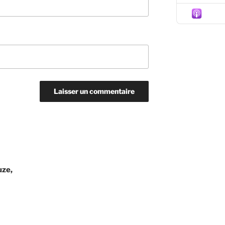
Episo
uze,