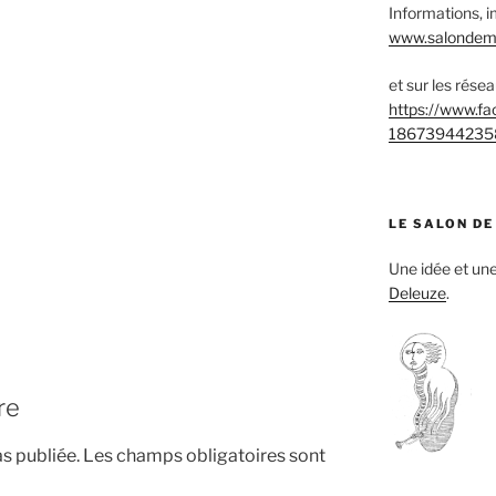
Informations, i
www.salondemu
et sur les rése
https://www.f
18673944235
LE SALON DE
Une idée et u
Deleuze
.
re
s publiée.
Les champs obligatoires sont