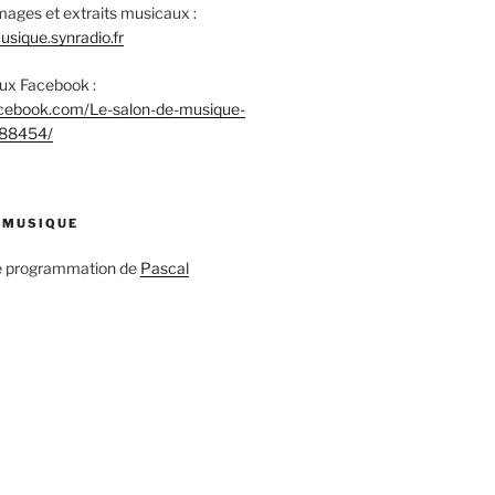
mages et extraits musicaux :
sique.synradio.fr
aux Facebook :
acebook.com/Le-salon-de-musique-
88454/
 MUSIQUE
ne programmation de
Pascal