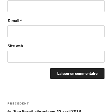
E-mail
*
Site web
Navigation
Article
PRÉCÉDENT
de
précédent
Tom Gareil, vibraphone, 12 avril 2018