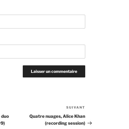
SUIVANT
Article
suivant
e duo
Quatre nuages, Alice Khan
09)
(recording session)