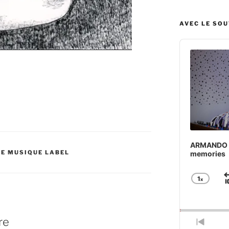
AVEC LE SO
Audio
Player
ARMANDO BA
DE MUSIQUE LABEL
memories
1
x
Chan
Play
Rate
re
Previ