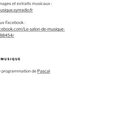
mages et extraits musicaux :
sique.synradio.fr
aux Facebook :
acebook.com/Le-salon-de-musique-
88454/
 MUSIQUE
ne programmation de
Pascal