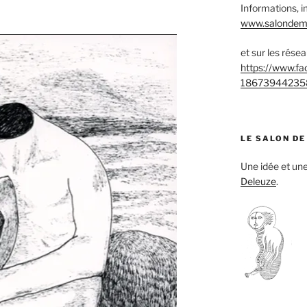
Informations, i
www.salondemu
et sur les rése
https://www.f
18673944235
LE SALON DE
Une idée et u
Deleuze
.