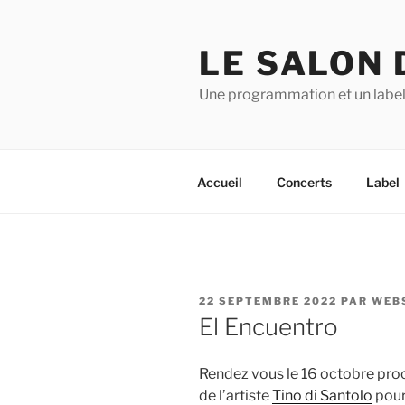
Aller
au
LE SALON 
contenu
principal
Une programmation et un label
Accueil
Concerts
Label
PUBLIÉ
22 SEPTEMBRE 2022
PAR
WEB
LE
El Encuentro
Rendez vous le 16 octobre proc
de l’artiste
Tino di Santolo
pour