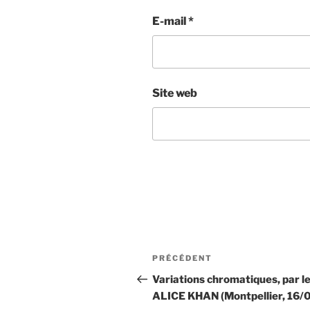
E-mail
*
Site web
Navigation
Article
PRÉCÉDENT
de
précédent
Variations chromatiques, par l
ALICE KHAN (Montpellier, 16/
l’article