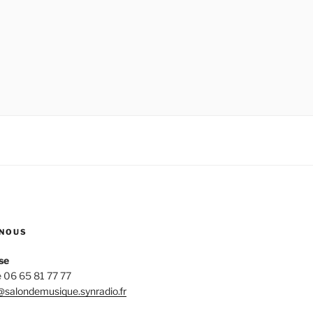
NOUS
se
 06 65 81 77 77
salondemusique.synradio.fr