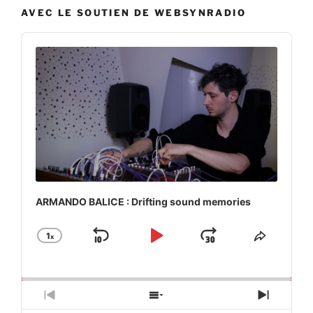
AVEC LE SOUTIEN DE WEBSYNRADIO
Audio
Player
ARMANDO BALICE : Drifting sound memories
1
x
Skip
Play
Jump
Change
Share
Playback
This
Backward
Pause
Forward
Rate
Episod
Previous
Show
Next