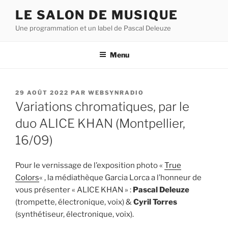
Aller
LE SALON DE MUSIQUE
au
Une programmation et un label de Pascal Deleuze
contenu
principal
Menu
PUBLIÉ
29 AOÛT 2022
PAR
WEBSYNRADIO
LE
Variations chromatiques, par le
duo ALICE KHAN (Montpellier,
16/09)
Pour le vernissage de l’exposition photo «
True
Colors
« , la médiathèque Garcia Lorca a l’honneur de
vous présenter « ALICE KHAN » :
Pascal Deleuze
(trompette, électronique, voix) &
Cyril Torres
(synthétiseur, électronique, voix).