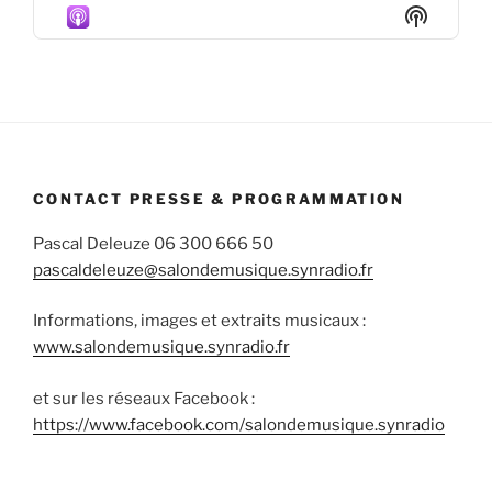
Episode
Episodes
Episod
Show
List
Podcas
Informa
CONTACT PRESSE & PROGRAMMATION
Pascal Deleuze 06 300 666 50
pascaldeleuze@salondemusique.synradio.fr
Informations, images et extraits musicaux :
www.salondemusique.synradio.fr
et sur les réseaux Facebook :
https://www.facebook.com/salondemusique.synradio