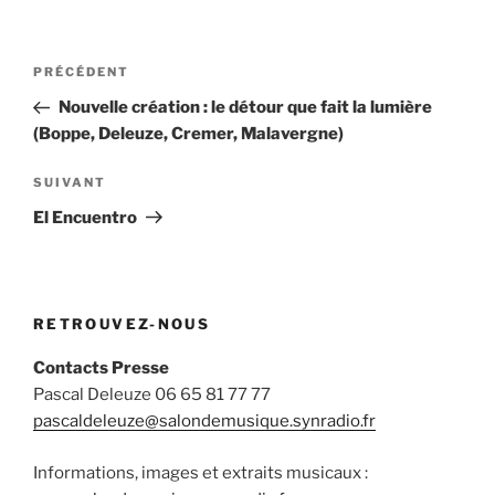
Navigation
Article
PRÉCÉDENT
de
précédent
Nouvelle création : le détour que fait la lumière
l’article
(Boppe, Deleuze, Cremer, Malavergne)
Article
SUIVANT
suivant
El Encuentro
RETROUVEZ-NOUS
Contacts Presse
Pascal Deleuze 06 65 81 77 77
pascaldeleuze@salondemusique.synradio.fr
Informations, images et extraits musicaux :