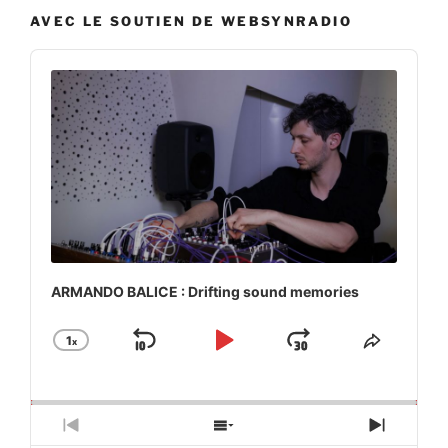
AVEC LE SOUTIEN DE WEBSYNRADIO
Audio
Player
ARMANDO BALICE : Drifting sound memories
1
x
Skip
Play
Jump
Change
Share
Playback
This
Backward
Pause
Forward
Rate
Episod
Previous
Show
Next