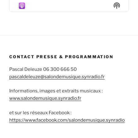
Episode
Episodes
Episod
Show
List
Podcas
Informa
CONTACT PRESSE & PROGRAMMATION
Pascal Deleuze 06 300 666 50
pascaldeleuze@salondemusique.synradio.fr
Informations, images et extraits musicaux :
www.salondemusique.synradio.fr
et sur les réseaux Facebook :
https://www.facebook.com/salondemusique.synradio