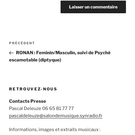
Navigation
Article
PRÉCÉDENT
de
précédent
RONAN : Feminin/Masculin, suivi de Psyché
l’article
escamotable (diptyque)
RETROUVEZ-NOUS
Contacts Presse
Pascal Deleuze 06 65 81 77 77
pascaldeleuze@salondemusique.synradio.fr
Informations, images et extraits musicaux :