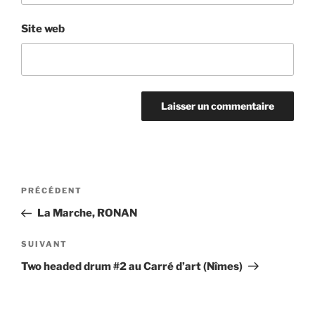
Site web
Navigation
Article
PRÉCÉDENT
de
précédent
La Marche, RONAN
l’article
Article
SUIVANT
suivant
Two headed drum #2 au Carré d’art (Nîmes)