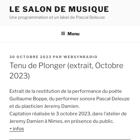
Aller
LE SALON DE MUSIQUE
au
Une programmation et un label de Pascal Deleuze
contenu
principal
Menu
PUBLIÉ
30 OCTOBRE 2023
PAR
WEBSYNRADIO
LE
Tenu de Plonger (extrait, Octobre
2023)
Extrait de la restitution de la performance du poète
Guillaume Boppe, du performer sonore Pascal Deleuze
et du plasticien Jeremy Damien.
Captation réalisée le 3 octobre 2023, dans l’atelier de
Jeremy Damien à Nîmes, en présence du public.
+ infos