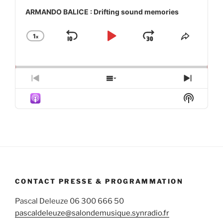
ARMANDO BALICE : Drifting sound memories
1
x
Skip
Play
Jump
Change
Share
Playback
This
Backward
Pause
Forward
Rate
Episod
Previous
Show
Next
Episode
Episodes
Episod
Show
List
Podcas
Informa
CONTACT PRESSE & PROGRAMMATION
Pascal Deleuze 06 300 666 50
pascaldeleuze@salondemusique.synradio.fr