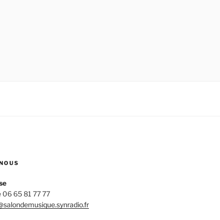
NOUS
se
 06 65 81 77 77
salondemusique.synradio.fr