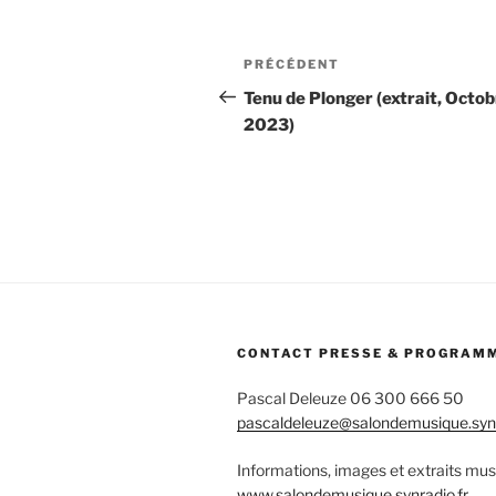
Navigation
Article
PRÉCÉDENT
de
précédent
Tenu de Plonger (extrait, Octo
2023)
l’article
CONTACT PRESSE & PROGRAM
Pascal Deleuze 06 300 666 50
pascaldeleuze@salondemusique.synr
Informations, images et extraits mus
www.salondemusique.synradio.fr