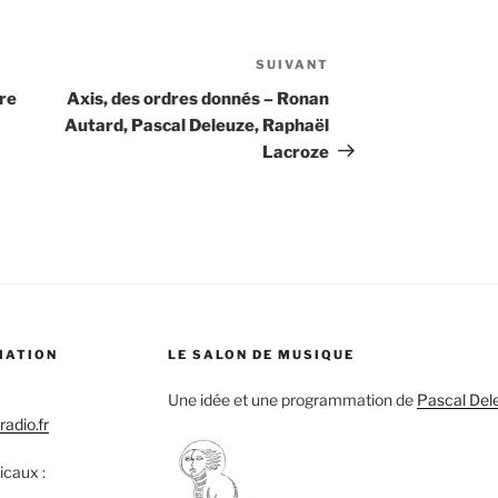
SUIVANT
Article
suivant
bre
Axis, des ordres donnés – Ronan
Autard, Pascal Deleuze, Raphaël
Lacroze
MATION
LE SALON DE MUSIQUE
Une idée et une programmation de
Pascal Del
adio.fr
icaux :