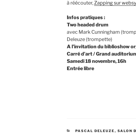
à réécouter,
Zapping sur webs
Infos pratiques :
Two headed drum
avec Mark Cunningham (trompet
Deleuze (trompette)
A l’invitation du biblioshow o
Carré d’art / Grand auditorium
Samedi 18 novembre, 16h
Entrée libre
CATÉGORIES
PASCAL DELEUZE
,
SALON 