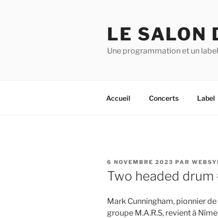
Aller
au
LE SALON 
contenu
principal
Une programmation et un label
Accueil
Concerts
Label
PUBLIÉ
6 NOVEMBRE 2023
PAR
WEBSY
LE
Two headed drum #
Mark Cunningham, pionnier de 
groupe M.A.R.S, revient à Nîmes 