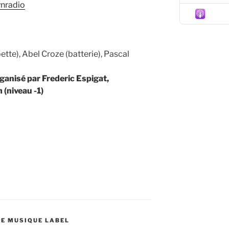
ynradio
Episo
te), Abel Croze (batterie), Pascal
rganisé par Frederic Espigat,
 (niveau -1)
DE MUSIQUE LABEL