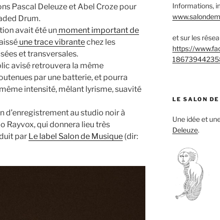
Informations, i
ns Pascal Deleuze et Abel Croze pour
www.salondemu
eaded Drum.
tion avait été un
moment important de
et sur les rése
laissé
une trace vibrante
chez les
https://www.f
ées et transversales.
18673944235
blic avisé retrouvera la même
outenues par une batterie, et pourra
 même intensité, mêlant lyrisme, suavité
LE SALON DE
on d’enregistrement au studio noir à
Une idée et u
o Rayvox, qui donnera lieu très
Deleuze
.
duit par
Le label Salon de Musique
(dir: