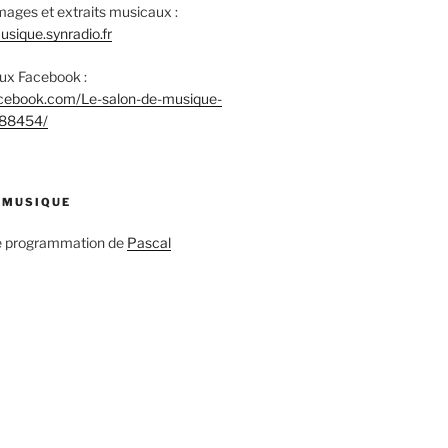
mages et extraits musicaux :
sique.synradio.fr
aux Facebook :
acebook.com/Le-salon-de-musique-
88454/
 MUSIQUE
ne programmation de
Pascal