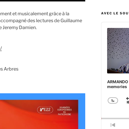
llement et musicalement grâce à la
AVEC LE SO
 accompagné des lectures de Guillaume
Audio
de Jeremy Damien.
Player
/
es Arbres
ARMANDO BA
memories
1
x
Chan
Play
Rate
Previ