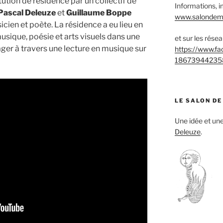
tution de résidence par un collectif de
Informations, i
Pascal Deleuze
et
Guillaume Boppe
www.salondemu
cien et poète. La résidence a eu lieu en
 musique, poésie et arts visuels dans une
et sur les rése
ger à travers une lecture en musique sur
https://www.f
18673944235
LE SALON DE
Une idée et u
Deleuze
.