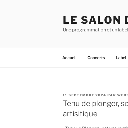
Aller
au
LE SALON 
contenu
principal
Une programmation et un label
Accueil
Concerts
Label
PUBLIÉ
11 SEPTEMBRE 2024
PAR
WEB
LE
Tenu de plonger, s
artisitique