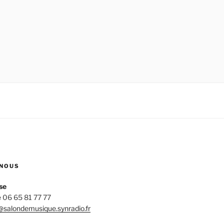
NOUS
se
 06 65 81 77 77
salondemusique.synradio.fr