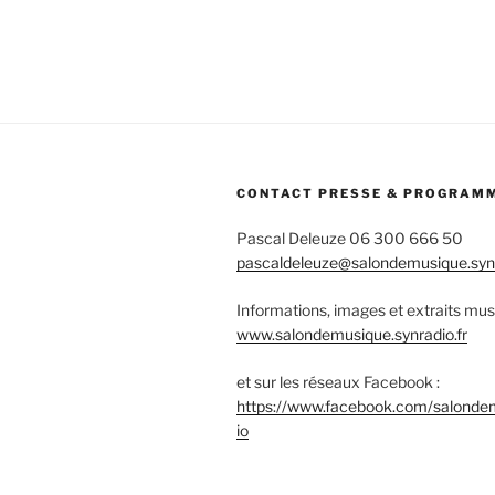
l’article
CONTACT PRESSE & PROGRAM
Pascal Deleuze 06 300 666 50
pascaldeleuze@salondemusique.synr
Informations, images et extraits mus
www.salondemusique.synradio.fr
et sur les réseaux Facebook :
https://www.facebook.com/salonde
io