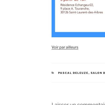
Voir par ailleurs
CATÉGORIES
PASCAL DELEUZE
,
SALON 
Laisser un commentai