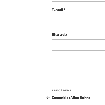
E-mail
*
Site web
Navigation
Article
PRÉCÉDENT
de
précédent
Ensemble (Alice Kahn)