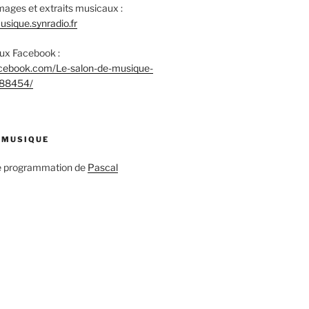
mages et extraits musicaux :
sique.synradio.fr
aux Facebook :
acebook.com/Le-salon-de-musique-
88454/
 MUSIQUE
ne programmation de
Pascal