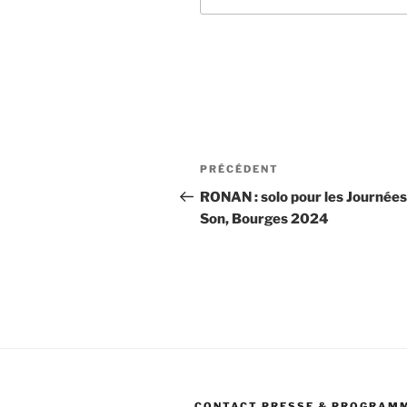
Navigation
Article
PRÉCÉDENT
de
précédent
RONAN : solo pour les Journées
Son, Bourges 2024
l’article
CONTACT PRESSE & PROGRAM