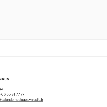
NOUS
se
 06 65 81 77 77
salondemusique.synradio.fr