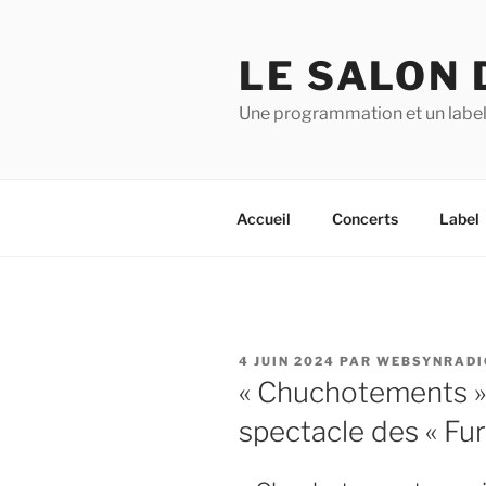
Aller
au
LE SALON 
contenu
principal
Une programmation et un label
Accueil
Concerts
Label
PUBLIÉ
4 JUIN 2024
PAR
WEBSYNRADI
LE
« Chuchotements »
spectacle des « Furt