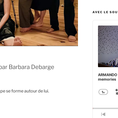
AVEC LE SO
Audio
Player
par Barbara Debarge
ARMANDO BA
memories
pe se forme autour de lui.
1
x
Chan
Play
Rate
Previ