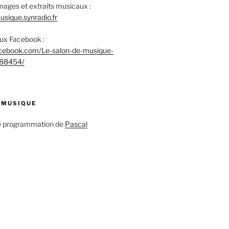
mages et extraits musicaux :
sique.synradio.fr
aux Facebook :
acebook.com/Le-salon-de-musique-
88454/
 MUSIQUE
ne programmation de
Pascal