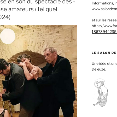
se en son du spectacle des «
Informations, i
anse amateurs (Tel quel
www.salondemu
024)
et sur les rése
https://www.f
18673944235
LE SALON DE
Une idée et u
Deleuze
.