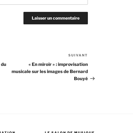
SUIVANT
Article
suivant
 du
« En miroir » : improvisation
musicale sur les images de Bernard
Bouyé
MATION
LE SALON DE MUSIQUE