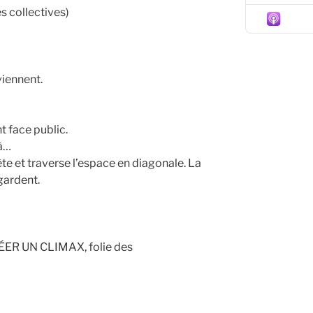
Episo
s collectives)
 viennent.
nt face public.
 à…
ête et traverse l’espace en diagonale. La
gardent.
 CRÉER UN CLIMAX, folie des