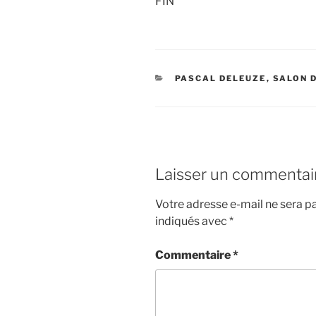
FIN
CATÉGORIES
PASCAL DELEUZE
,
SALON 
Laisser un commentai
Votre adresse e-mail ne sera pa
indiqués avec
*
Commentaire
*